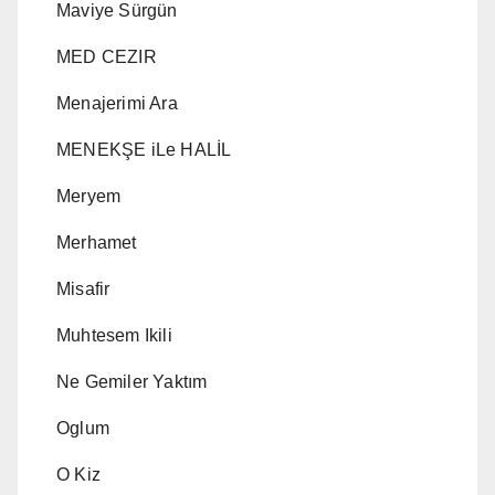
Maviye Sürgün
MED CEZIR
Menajerimi Ara
MENEKŞE iLe HALİL
Meryem
Merhamet
Misafir
Muhtesem Ikili
Ne Gemiler Yaktım
Oglum
O Kiz