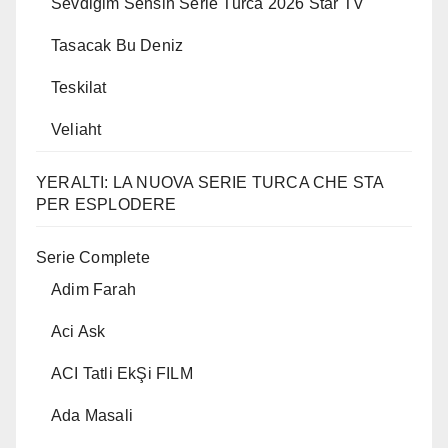
Sevdigim Sensin Serie Turca 2026 Star TV
Tasacak Bu Deniz
Teskilat
Veliaht
YERALTI: LA NUOVA SERIE TURCA CHE STA
PER ESPLODERE
Serie Complete
Adim Farah
Aci Ask
ACI Tatli EkŞi FILM
Ada Masali