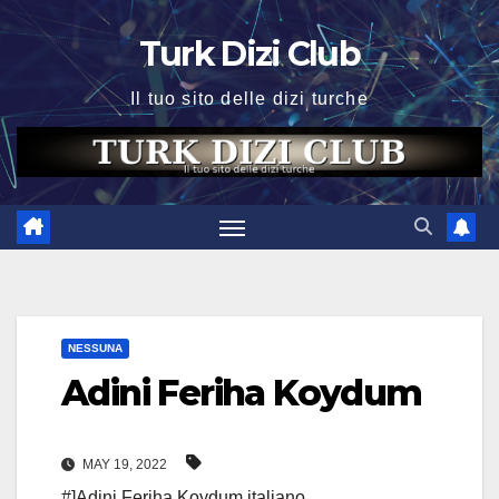
Skip
Turk Dizi Club
to
content
Il tuo sito delle dizi turche
NESSUNA
Adini Feriha Koydum
MAY 19, 2022
#]Adini Feriha Koydum italiano
,