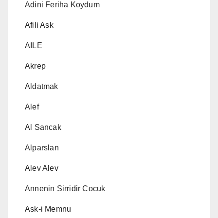
Adini Feriha Koydum
Afili Ask
AILE
Akrep
Aldatmak
Alef
Al Sancak
Alparslan
Alev Alev
Annenin Sirridir Cocuk
Ask-i Memnu