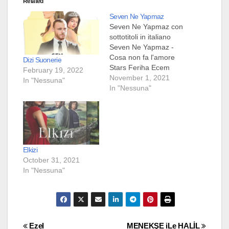
Related
Seven Ne Yapmaz
Seven Ne Yapmaz con
sottotitoli in italiano
Seven Ne Yapmaz -
Cosa non fa l'amore
Dizi Suonerie
Stars Feriha Ecem
February 19, 2022
Çalik Seren Sirince
November 1, 2021
In "Nessuna"
Yusuf Çim Genere :
In "Nessuna"
Commedia romantica
Rete di trasmissione:
ATV Ep - 11 TV Mini
Series 2017 Sinossi
Frivolo, civettuolo e
affascinante Ozan
Elkizi
Ekinsoy è l'erede della
October 31, 2021
più grande…
In "Nessuna"
Post
Ezel
MENEKŞE iLe HALİL