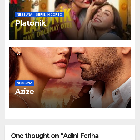
NESSUNA
SERIE IN CORSO
Platonik
NESSUNA
Azize
One thought on “Adini Feriha