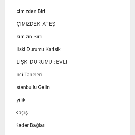
Icimizden Biri
IÇIMIZDEKI ATEŞ
Ikimizin Sirri
Iliski Durumu Karisik
ILIŞKI DURUMU : EVLI
İnci Taneleri
Istanbullu Gelin
Iyilik
Kaçış
Kader Bağları