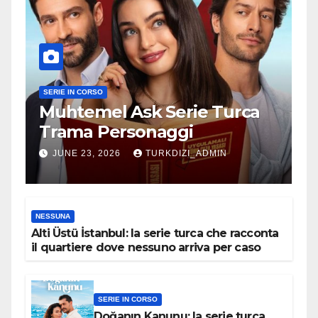
SERIE IN CORSO
Muhtemel Ask Serie Turca
Trama Personaggi
JUNE 23, 2026
TURKDIZI_ADMIN
NESSUNA
Alti Üstü İstanbul: la serie turca che racconta
il quartiere dove nessuno arriva per caso
SERIE IN CORSO
Doğanın Kanunu: la serie turca