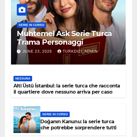
SERIE IN CORSO
Muhtemel Ask Serie Turca
Trama Personaggi
JUNE 23, 2026
TURKDIZI_ADMIN
NESSUNA
Alti Üstü İstanbul: la serie turca che racconta
il quartiere dove nessuno arriva per caso
SERIE IN CORSO
Doğanın Kanunu: la serie turca
che potrebbe sorprendere tutti