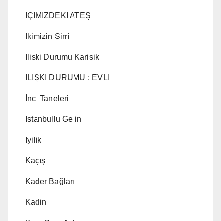
IÇIMIZDEKI ATEŞ
Ikimizin Sirri
Iliski Durumu Karisik
ILIŞKI DURUMU : EVLI
İnci Taneleri
Istanbullu Gelin
Iyilik
Kaçış
Kader Bağları
Kadin