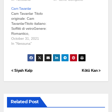
Cam Tavanlar
Cam Tavanlar Titolo
originale: Cam
TavanlarTitolo italiano:
Soffitti di vetroGenere:
Romantico,
DrammaticoEpisodi:
October 31, 2021
8Rete di trasmissione:
In "Nessuna"
SHOW TVPeriodo di
trasmissione: 9 giugno
2021 - 4 agosto
2021Società di
produzione: Ojo
Post
Siyah Kalp
Kötü Kan
PicturesDirettore:
Fehmi
navigation
OzturkSceneggiatore:
Meric AcemiLuoghi
delle riprese: Istanbul,
Turchia Sinossi Leyla
Related Post
(Bensu Soral) è una
bella ragazza