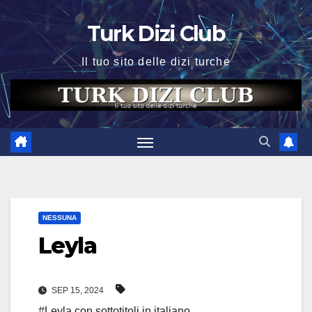
Skip
Turk Dizi Club
to
content
Il tuo sito delle dizi turche
NESSUNA
Leyla
SEP 15, 2024
#Leyla con sottotitoli in italiano