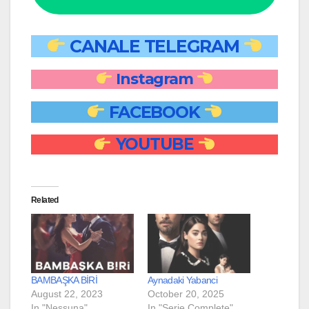
CANALE TELEGRAM
Instagram
FACEBOOK
YOUTUBE
Related
BAMBAŞKA BİRİ
Aynadaki Yabanci
August 22, 2023
October 20, 2025
In "Nessuna"
In "Serie Complete"