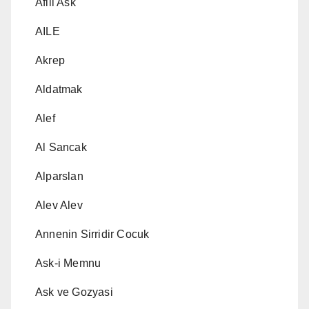
Afili Ask
AILE
Akrep
Aldatmak
Alef
Al Sancak
Alparslan
Alev Alev
Annenin Sirridir Cocuk
Ask-i Memnu
Ask ve Gozyasi