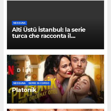
laboriosa, orientata ai
dettagli…
NESSUNA
Alti Üstü İstanbul: la serie
turca che racconta il
quartiere dove nessuno arriva
per caso
NESSUNA
SERIE IN CORSO
Platonik