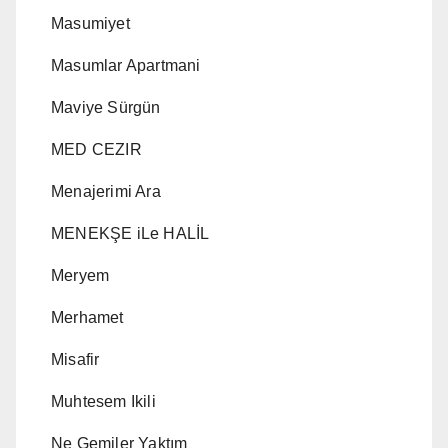
Masumiyet
Masumlar Apartmani
Maviye Sürgün
MED CEZIR
Menajerimi Ara
MENEKŞE iLe HALİL
Meryem
Merhamet
Misafir
Muhtesem Ikili
Ne Gemiler Yaktım