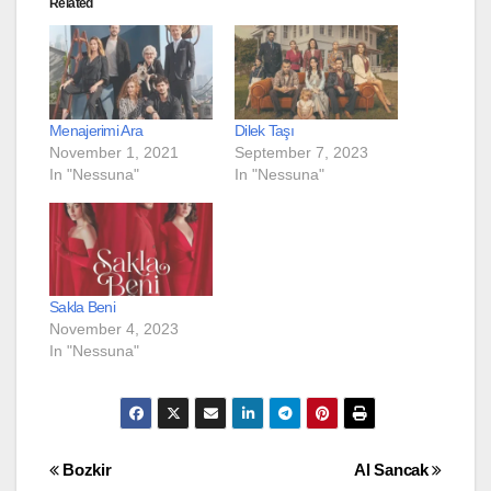
Related
Menajerimi Ara
Dilek Taşı
November 1, 2021
September 7, 2023
In "Nessuna"
In "Nessuna"
Sakla Beni
November 4, 2023
In "Nessuna"
Post
Bozkir
Al Sancak