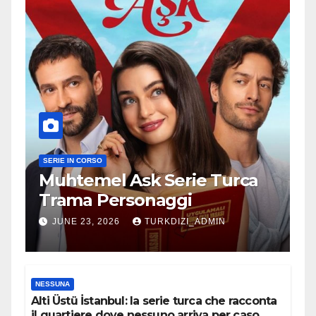
SERIE IN CORSO
Muhtemel Ask Serie Turca
Trama Personaggi
JUNE 23, 2026
TURKDIZI_ADMIN
NESSUNA
Alti Üstü İstanbul: la serie turca che racconta
il quartiere dove nessuno arriva per caso