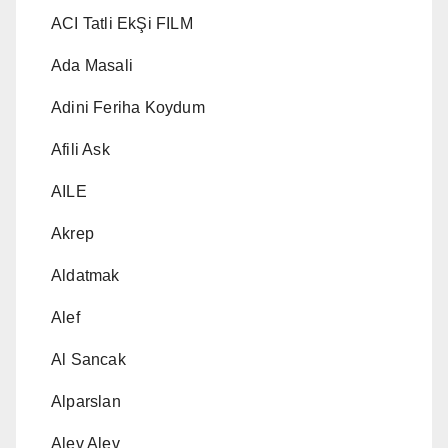
ACI Tatli EkŞi FILM
Ada Masali
Adini Feriha Koydum
Afili Ask
AILE
Akrep
Aldatmak
Alef
Al Sancak
Alparslan
Alev Alev