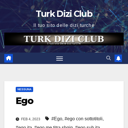
Skip
Turk Dizi Club
to
content
Il tuo sito delle dizi turche
NESSUNA
Ego
#Ego
,
#ego con sottotitoli
,
FEB 4, 2023
#ego ita
,
#ego me titra shqip
,
#ego sub ita