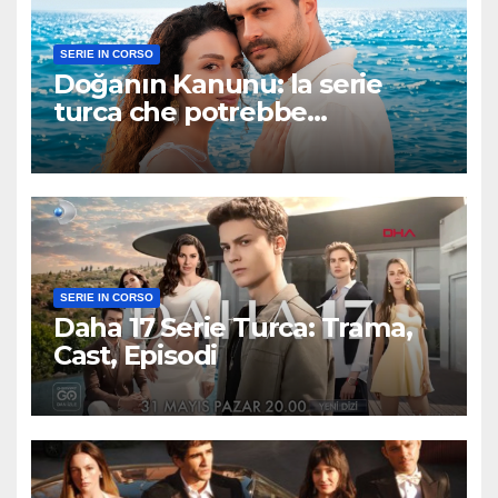
SERIE IN CORSO
Doğanın Kanunu: la serie
turca che potrebbe
sorprendere tutti
SERIE IN CORSO
Daha 17 Serie Turca: Trama,
Cast, Episodi