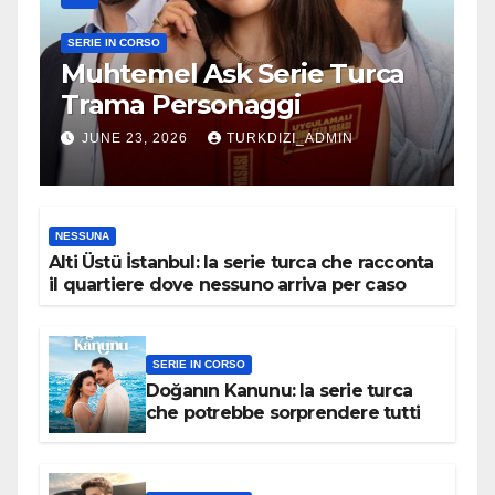
SERIE IN CORSO
Muhtemel Ask Serie Turca
Trama Personaggi
JUNE 23, 2026
TURKDIZI_ADMIN
NESSUNA
Alti Üstü İstanbul: la serie turca che racconta
il quartiere dove nessuno arriva per caso
SERIE IN CORSO
Doğanın Kanunu: la serie turca
che potrebbe sorprendere tutti