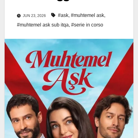
#ask
,
#muhtemel ask
,
JUN 23, 2026
#muhtemel ask sub itqa
,
#serie in corso