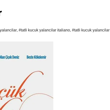
r
 yalancilar
,
#tatli kucuk yalancilar italiano
,
#tatli kucuk yalancilar