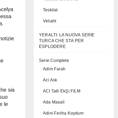
Acelya
Teskilat
tessa
Veliaht
a.
YERALTI: LA NUOVA SERIE
notizie
TURCA CHE STA PER
ESPLODERE
he
Serie Complete
Adim Farah
Aci Ask
che sia
ACI Tatli EkŞi FILM
 suo
Ada Masali
e le
Adini Feriha Koydum