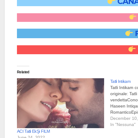
CANA
Related
Tatli Intikam
Tatli Intikam co
originale: Tatl
vendettaCono
Haseen Intiq
RomanticoEpis
Kanal DPeriod
December 10,
2016 - 12 nov
In "Nessuna"
produzione: D 
ACI Tatli EkŞi FILM
ErcetinScenegg
June 24, 2022