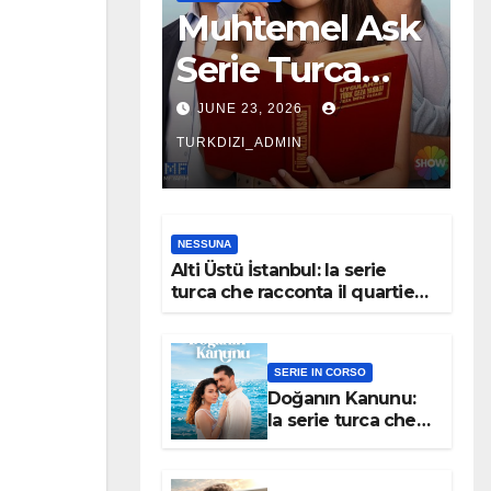
Muhtemel Ask
Serie Turca
Trama
JUNE 23, 2026
Personaggi
TURKDIZI_ADMIN
NESSUNA
Alti Üstü İstanbul: la serie
turca che racconta il quartiere
dove nessuno arriva per caso
SERIE IN CORSO
Doğanın Kanunu:
la serie turca che
potrebbe
sorprendere tutti