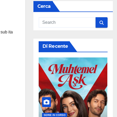
Cerca
 sub ita
Di Recente
SERIE IN CORSO