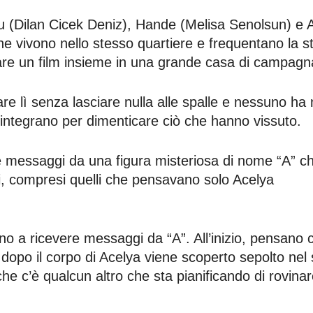
ru (Dilan Cicek Deniz), Hande (Melisa Senolsun) e 
e vivono nello stesso quartiere e frequentano la s
are un film insieme in una grande casa di campagn
e lì senza lasciare nulla alle spalle e nessuno ha 
isintegrano per dimenticare ciò che hanno vissuto.
e messaggi da una figura misteriosa di nome “A” c
di, compresi quelli che pensavano solo Acelya
ano a ricevere messaggi da “A”. All’inizio, pensano 
dopo il corpo di Acelya viene scoperto sepolto nel
he c’è qualcun altro che sta pianificando di rovinar