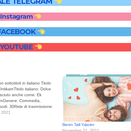
LE TELEGRAM
Instagram
FACEBOOK
YOUTUBE
n sottotitoli in italiano Titolo
i IntikamTitolo italiano: Dolce
sciuto anche come: Ek
amGenere: Commedia,
odi: 30Rete di trasmissione:
o di trasmissione: 26 marzo
 2021
embre 2016Società di
ProductionsDirettore: Baris
Benim Tatli Yalanim
iatura: Pinar Ordu, Ilker
November 21, 2021