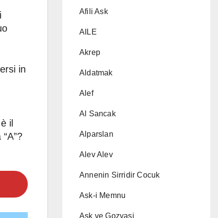
Afili Ask
i
uo
AILE
Akrep
ersi in
Aldatmak
Alef
Al Sancak
è il
Alparslan
a “A”?
Alev Alev
Annenin Sirridir Cocuk
Ask-i Memnu
Ask ve Gozyasi