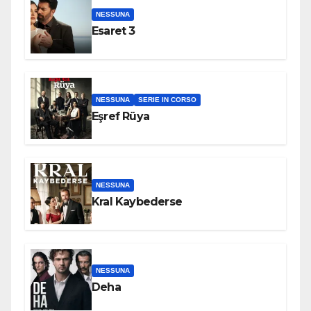
NESSUNA
Esaret 3
NESSUNA
SERIE IN CORSO
Eşref Rüya
NESSUNA
Kral Kaybederse
NESSUNA
Deha