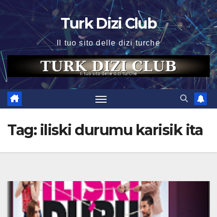
Skip
Turk Dizi Club
to
content
Il tuo sito delle dizi turche
Tag:
iliski durumu karisik ita