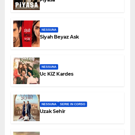
NESSUNA
Siyah Beyaz Ask
NESSUNA
Uc KiZ Kardes
NESSUNA
SERIE IN CORSO
Uzak Sehir