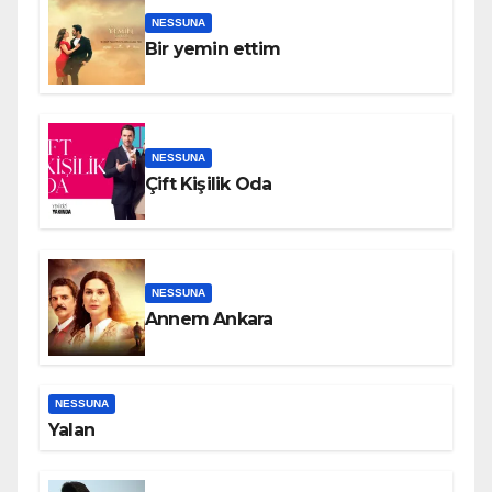
NESSUNA
Bir yemin ettim
NESSUNA
Çift Kişilik Oda
NESSUNA
Annem Ankara
NESSUNA
Yalan