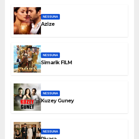
NESSUNA
Azize
NESSUNA
Simarik FILM
NESSUNA
Kuzey Guney
NESSUNA
Piyasa