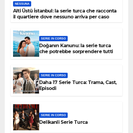
NESSUNA
Alti Üstü İstanbul: la serie turca che racconta
il quartiere dove nessuno arriva per caso
SERIE IN CORSO
Doğanın Kanunu: la serie turca
che potrebbe sorprendere tutti
SERIE IN CORSO
Daha 17 Serie Turca: Trama, Cast,
Episodi
SERIE IN CORSO
Delikanli Serie Turca