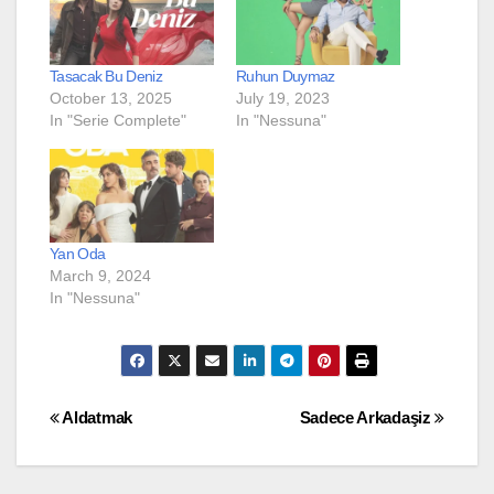
Tasacak Bu Deniz
Ruhun Duymaz
October 13, 2025
July 19, 2023
In "Serie Complete"
In "Nessuna"
Yan Oda
March 9, 2024
In "Nessuna"
Post
Aldatmak
Sadece Arkadaşiz
navigation