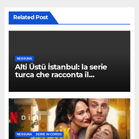
Related Post
NESSUNA
Alti Üstü İstanbul: la serie
turca che racconta il
quartiere dove nessuno arriva
per caso
NESSUNA
SERIE IN CORSO