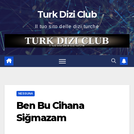
Skip
Turk Dizi Club
to
content
Il tuo sito delle dizi turche
NESSUNA
Ben Bu Cihana
Siğmazam