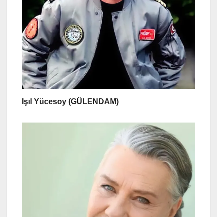
Işıl Yücesoy (GÜLENDAM)