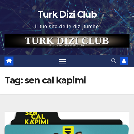
Skip
Turk Dizi Club
to
content
Il tuo sito delle dizi turche
Tag:
sen cal kapimi