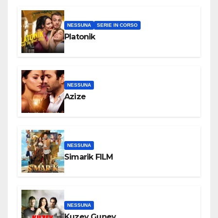
NESSUNA
SERIE IN CORSO
Platonik
NESSUNA
Azize
NESSUNA
Simarik FILM
NESSUNA
Kuzey Guney