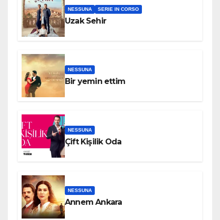
NESSUNA
SERIE IN CORSO
Uzak Sehir
NESSUNA
Bir yemin ettim
NESSUNA
Çift Kişilik Oda
NESSUNA
Annem Ankara