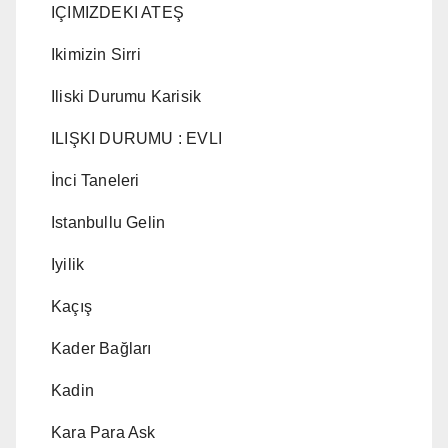
IÇIMIZDEKI ATEŞ
Ikimizin Sirri
Iliski Durumu Karisik
ILIŞKI DURUMU : EVLI
İnci Taneleri
Istanbullu Gelin
Iyilik
Kaçış
Kader Bağları
Kadin
Kara Para Ask