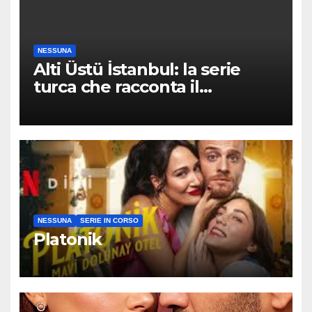
NESSUNA
Alti Üstü İstanbul: la serie
turca che racconta il
quartiere dove nessuno arriva
per caso
NESSUNA
SERIE IN CORSO
Platonik