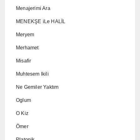
Menajerimi Ara
MENEKŞE iLe HALİL
Meryem
Merhamet
Misafir
Muhtesem Ikili
Ne Gemiler Yaktım
Oglum
O Kiz
Ömer
Platonik