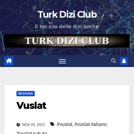
Skip
Turk Dizi Club
to
content
Il tuo sito delle dizi turche
NESSUNA
Vuslat
#vuslat
,
#vuslat italiano
,
NOV 20, 2021
#vuslat sub ita