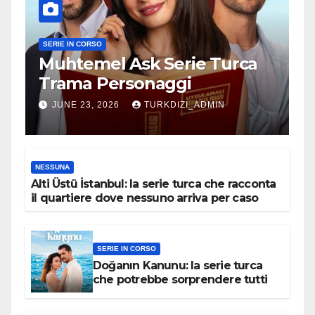
SERIE IN CORSO
Muhtemel Ask Serie Turca
Trama Personaggi
JUNE 23, 2026
TURKDIZI_ADMIN
NESSUNA
Alti Üstü İstanbul: la serie turca che racconta
il quartiere dove nessuno arriva per caso
SERIE IN CORSO
Doğanın Kanunu: la serie turca
che potrebbe sorprendere tutti