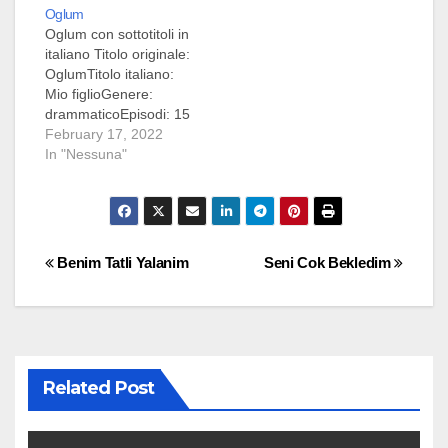
Oglum
Oglum con sottotitoli in
italiano Titolo originale:
OglumTitolo italiano:
Mio figlioGenere:
drammaticoEpisodi: 15
Rete di trasmissione:
February 17, 2022
SHOW TVPeriodo di
In "Nessuna"
trasmissione: 9
febbraio 2022 - 25
maggio 2022Società di
produzione: Ay
YapimDirettore:
Post
Benim Tatli Yalanim
Seni Cok Bekledim
Gokcen
UstaSceneggiatura:
navigation
Hurer Ebeoglu, Sevgi
YilmazLuoghi delle
riprese: Istanbul,
Turchia Sinossi Efe è
Related Post
un ragazzo di 12 anni
che…