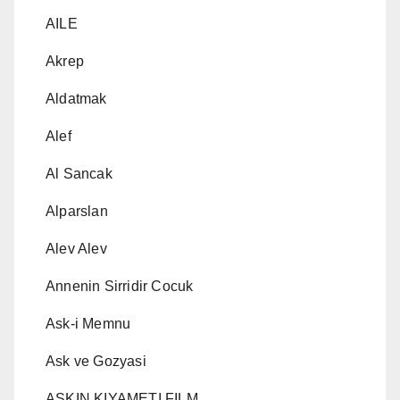
AILE
Akrep
Aldatmak
Alef
Al Sancak
Alparslan
Alev Alev
Annenin Sirridir Cocuk
Ask-i Memnu
Ask ve Gozyasi
AŞKIN KIYAMETI FILM