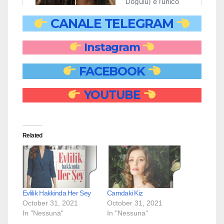
CANALE TELEGRAM
Instagram
FACEBOOK
YOUTUBE
Related
Evlilik Hakkinda Her Sey
Camdaki Kiz
October 31, 2021
October 31, 2021
In "Nessuna"
In "Nessuna"