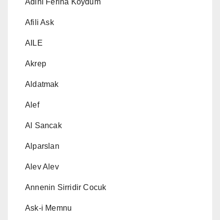
Adini Feriha Koydum
Afili Ask
AILE
Akrep
Aldatmak
Alef
Al Sancak
Alparslan
Alev Alev
Annenin Sirridir Cocuk
Ask-i Memnu