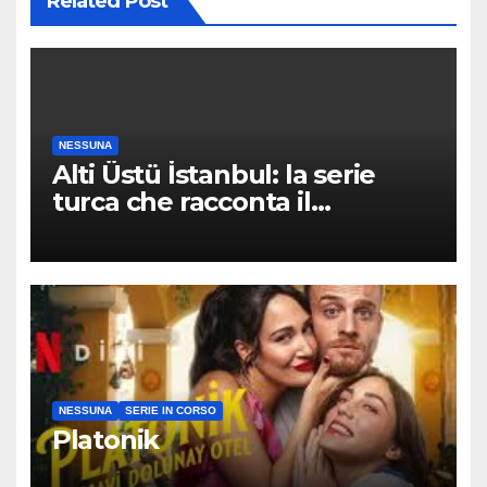
Related Post
NESSUNA
Alti Üstü İstanbul: la serie
turca che racconta il
quartiere dove nessuno arriva
per caso
NESSUNA
SERIE IN CORSO
Platonik