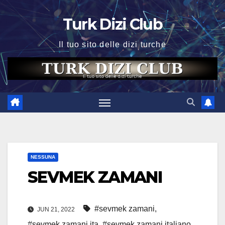
Skip
Turk Dizi Club
to
content
Il tuo sito delle dizi turche
NESSUNA
SEVMEK ZAMANI
#sevmek zamani
,
JUN 21, 2022
#sevmek zamani ita
,
#sevmek zamani italiano
,