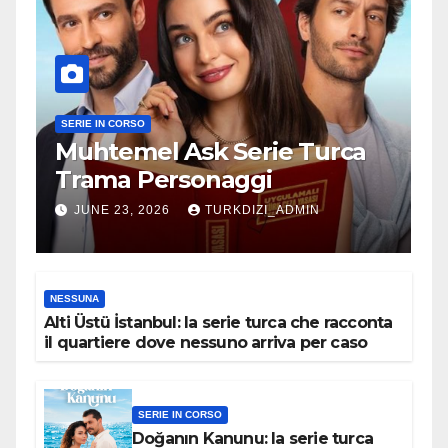
SERIE IN CORSO
Muhtemel Ask Serie Turca
Trama Personaggi
JUNE 23, 2026
TURKDIZI_ADMIN
NESSUNA
Alti Üstü İstanbul: la serie turca che racconta
il quartiere dove nessuno arriva per caso
SERIE IN CORSO
Doğanın Kanunu: la serie turca