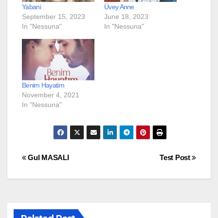
Yabani
Üvey Anne
September 15, 2023
June 18, 2023
In "Nessuna"
In "Nessuna"
Benim Hayatim
November 4, 2021
In "Nessuna"
Post
Gul MASALI
Test Post
navigation