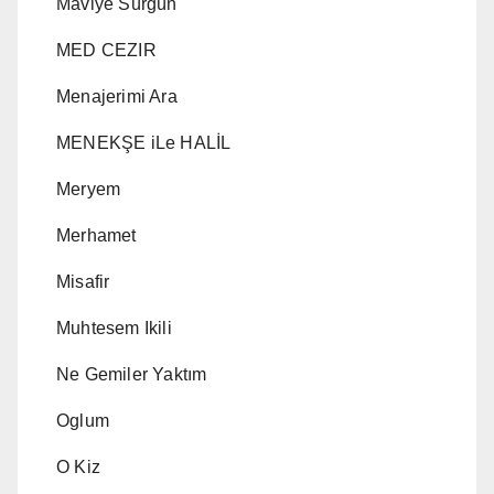
Maviye Sürgün
MED CEZIR
Menajerimi Ara
MENEKŞE iLe HALİL
Meryem
Merhamet
Misafir
Muhtesem Ikili
Ne Gemiler Yaktım
Oglum
O Kiz