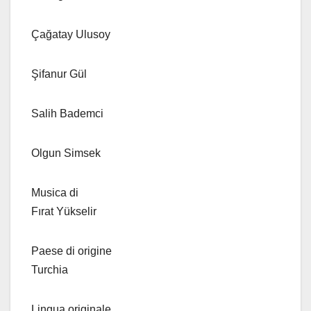
Çağatay Ulusoy
Şifanur Gül
Salih Bademci
Olgun Simsek
Musica di
Fırat Yükselir
Paese di origine
Turchia
Lingua originale