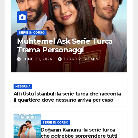
SERIE IN CORSO
Muhtemel Ask Serie Turca
Trama Personaggi
JUNE 23, 2026
TURKDIZI_ADMIN
NESSUNA
Alti Üstü İstanbul: la serie turca che racconta
il quartiere dove nessuno arriva per caso
SERIE IN CORSO
Doğanın Kanunu: la serie turca
che potrebbe sorprendere tutti