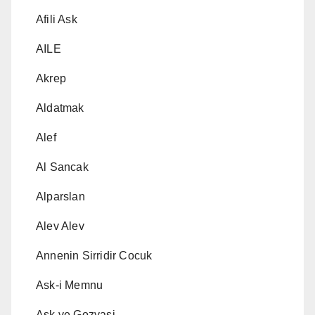
Afili Ask
AILE
Akrep
Aldatmak
Alef
Al Sancak
Alparslan
Alev Alev
Annenin Sirridir Cocuk
Ask-i Memnu
Ask ve Gozyasi