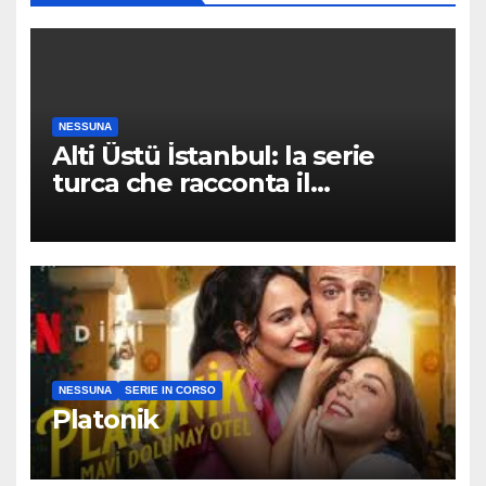
NESSUNA
Alti Üstü İstanbul: la serie
turca che racconta il
quartiere dove nessuno arriva
per caso
NESSUNA
SERIE IN CORSO
Platonik