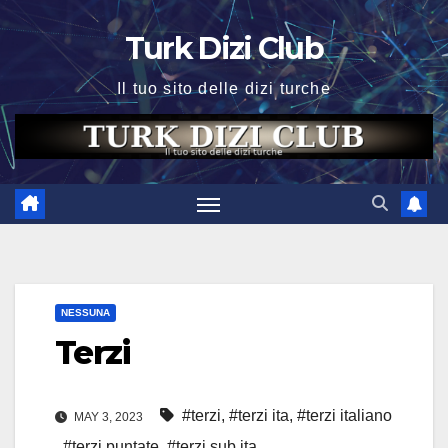
Skip
Turk Dizi Club
to
content
Il tuo sito delle dizi turche
NESSUNA
Terzi
#terzi
,
#terzi ita
,
#terzi italiano
MAY 3, 2023
,
#terzi puntate
,
#terzi sub ita