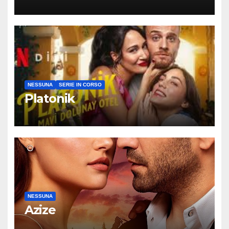
per caso
NESSUNA
SERIE IN CORSO
Platonik
NESSUNA
Azize