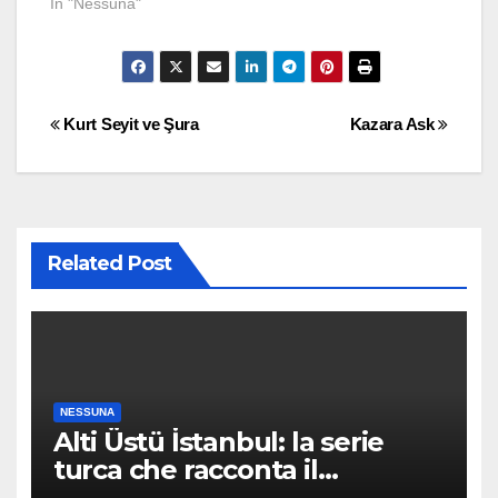
In "Nessuna"
Post
Kurt Seyit ve Şura
Kazara Ask
navigation
Related Post
NESSUNA
Alti Üstü İstanbul: la serie
turca che racconta il
quartiere dove nessuno arriva