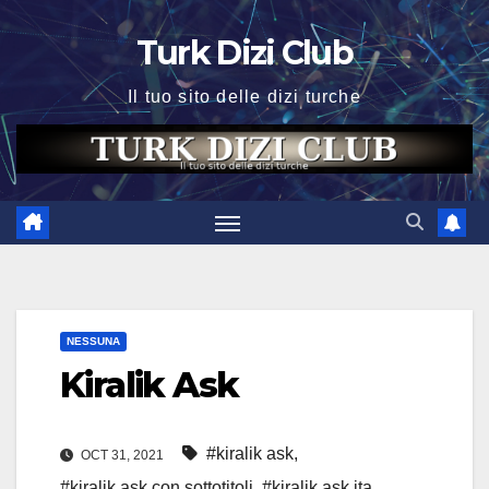
Skip
Turk Dizi Club
to
content
Il tuo sito delle dizi turche
NESSUNA
Kiralik Ask
#kiralik ask
,
OCT 31, 2021
#kiralik ask con sottotitoli
,
#kiralik ask ita
,