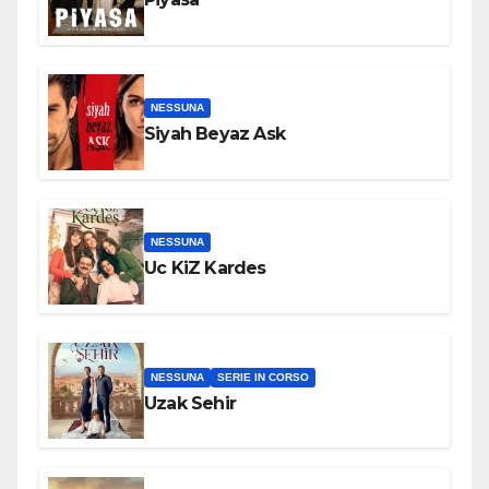
NESSUNA
Siyah Beyaz Ask
NESSUNA
Uc KiZ Kardes
NESSUNA
SERIE IN CORSO
Uzak Sehir