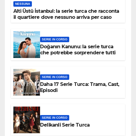
NESSUNA
Alti Üstü İstanbul: la serie turca che racconta
il quartiere dove nessuno arriva per caso
SERIE IN CORSO
Doğanın Kanunu: la serie turca
che potrebbe sorprendere tutti
SERIE IN CORSO
Daha 17 Serie Turca: Trama, Cast,
Episodi
SERIE IN CORSO
Delikanli Serie Turca