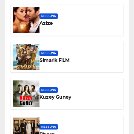
NESSUNA
Azize
NESSUNA
Simarik FILM
NESSUNA
Kuzey Guney
NESSUNA
Piyasa