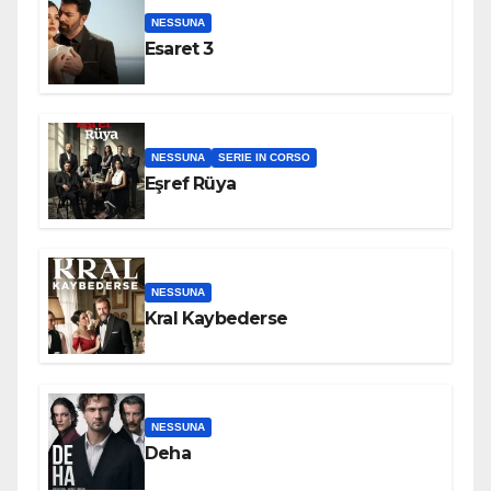
NESSUNA
Esaret 3
NESSUNA
SERIE IN CORSO
Eşref Rüya
NESSUNA
Kral Kaybederse
NESSUNA
Deha