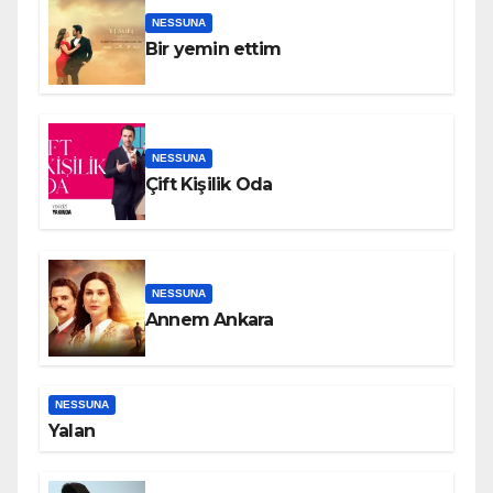
NESSUNA
Bir yemin ettim
NESSUNA
Çift Kişilik Oda
NESSUNA
Annem Ankara
NESSUNA
Yalan