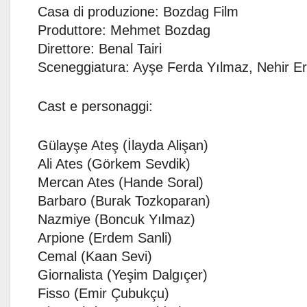
Casa di produzione: Bozdag Film
Produttore: Mehmet Bozdag
Direttore: Benal Tairi
Sceneggiatura: Ayşe Ferda Yılmaz, Nehir 
Cast e personaggi:
Gülayşe Ateş (İlayda Alişan)
Ali Ates (Görkem Sevdik)
Mercan Ates (Hande Soral)
Barbaro (Burak Tozkoparan)
Nazmiye (Boncuk Yılmaz)
Arpione (Erdem Sanli)
Cemal (Kaan Sevi)
Giornalista (Yeşim Dalgıçer)
Fisso (Emir Çubukçu)