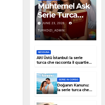
Muhtemel Ask
Serie Turca
Trama
JUNE 23, 2026
Personaggi
TURKDIZI_ADMIN
NESSUNA
Alti Üstü İstanbul: la serie
turca che racconta il quartiere
dove nessuno arriva per caso
SERIE IN CORSO
Doğanın Kanunu:
la serie turca che
potrebbe
sorprendere tutti