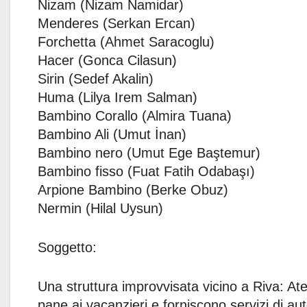
Nizam (Nizam Namidar)
Menderes (Serkan Ercan)
Forchetta (Ahmet Saracoglu)
Hacer (Gonca Cilasun)
Sirin (Sedef Akalin)
Huma (Lilya Irem Salman)
Bambino Corallo (Almira Tuana)
Bambino Ali (Umut İnan)
Bambino nero (Umut Ege Baştemur)
Bambino fisso (Fuat Fatih Odabaşı)
Arpione Bambino (Berke Obuz)
Nermin (Hilal Uysun)
Soggetto:
Una struttura improvvisata vicino a Riva: Ate
pane ai vacanzieri e forniscono servizi di au