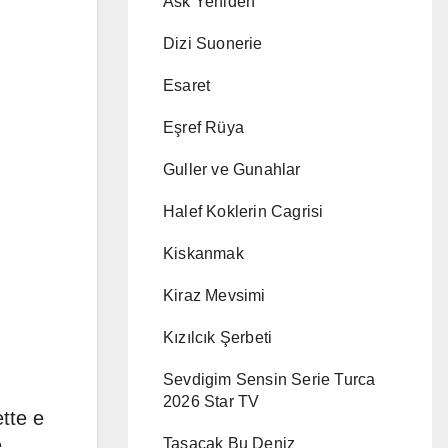
Ask Yeniden
Dizi Suonerie
Esaret
Eşref Rüya
Guller ve Gunahlar
Halef Koklerin Cagrisi
Kiskanmak
Kiraz Mevsimi
Kızılcık Şerbeti
Sevdigim Sensin Serie Turca
2026 Star TV
ette e
e
Tasacak Bu Deniz