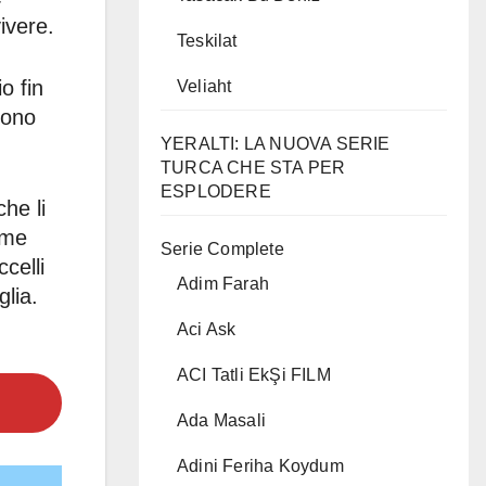
ivere.
Teskilat
o fin
Veliaht
sono
YERALTI: LA NUOVA SERIE
TURCA CHE STA PER
ESPLODERE
he li
ome
Serie Complete
ccelli
Adim Farah
glia.
Aci Ask
ACI Tatli EkŞi FILM
Ada Masali
Adini Feriha Koydum