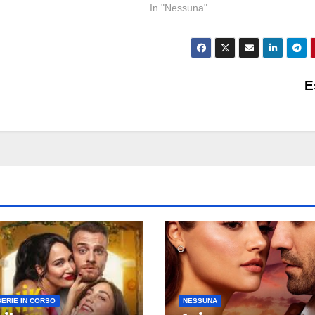
In "Nessuna"
E
SERIE IN CORSO
NESSUNA