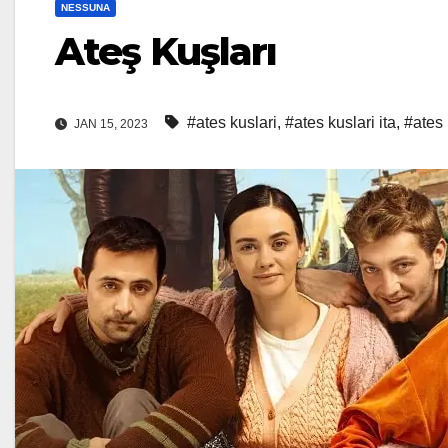
NESSUNA
Ateş Kuşları
#ates kuslari
,
#ates kuslari ita
,
#ates 
JAN 15, 2023