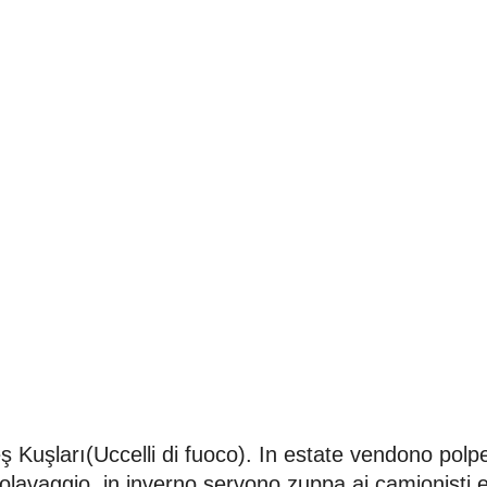
ş Kuşları(Uccelli di fuoco). In estate vendono polp
tolavaggio, in inverno servono zuppa ai camionisti 