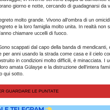
vorano giorno e notte, cercando di guadagnarsi da v
egreto molto grande. Vivono all’ombra di un omicidi
segreto e la loro famiglia molto unita. In realtà non 
 fanno chiamare uccelli di fuoco.
no scappati dal capo della banda di mendicanti, c
e per anni usando la strada come casa e il cielo c
ruito in condizioni molto difficili, è minacciata. I u
 loro amata Gülayşe e la distruzione dell’intera fami
no qui sotto.
PER GUARDARE LE PUNTATE
LE TELEGRAM