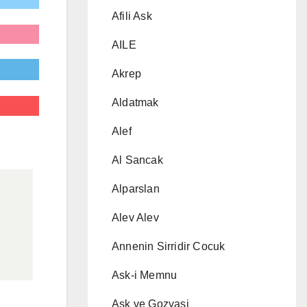
Afili Ask
AILE
Akrep
Aldatmak
Alef
Al Sancak
Alparslan
Alev Alev
Annenin Sirridir Cocuk
Ask-i Memnu
Ask ve Gozyasi