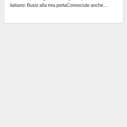
S
italiano: Bussi alla mia portaConosciuto anche…
t
a
g
i
o
n
e