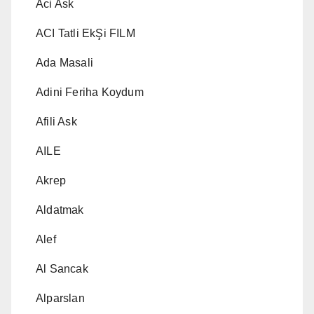
Aci Ask
ACI Tatli EkŞi FILM
Ada Masali
Adini Feriha Koydum
Afili Ask
AILE
Akrep
Aldatmak
Alef
Al Sancak
Alparslan