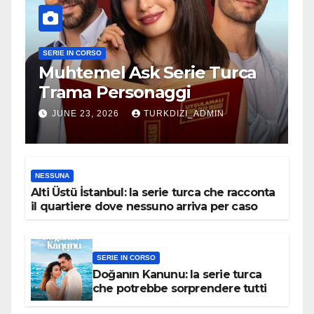
SERIE IN CORSO
Muhtemel Ask Serie Turca
Trama Personaggi
JUNE 23, 2026
TURKDIZI_ADMIN
NESSUNA
Alti Üstü İstanbul: la serie turca che racconta
il quartiere dove nessuno arriva per caso
SERIE IN CORSO
Doğanın Kanunu: la serie turca
che potrebbe sorprendere tutti