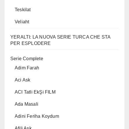
Teskilat
Veliaht
YERALTI: LA NUOVA SERIE TURCA CHE STA
PER ESPLODERE
Serie Complete
Adim Farah
Aci Ask
ACI Tatli EkŞi FILM
Ada Masali
Adini Feriha Koydum
Afili Ask