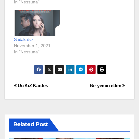
In "Nessuna"
Sadakatsiz
November 1, 2021
In "Nessuna"
Post
Uc KiZ Kardes
Bir yemin ettim
navigation
Related Post