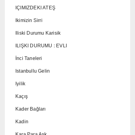
IÇIMIZDEKI ATEŞ
Ikimizin Sirri
Iliski Durumu Karisik
ILIŞKI DURUMU : EVLI
İnci Taneleri
Istanbullu Gelin
Iyilik
Kaçış
Kader Bağları
Kadin
Kara Para Ask