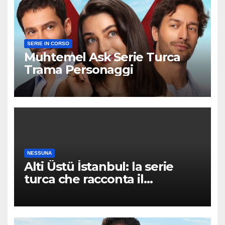
SERIE IN CORSO
Muhtemel Ask Serie Turca
Trama Personaggi
NESSUNA
Alti Üstü İstanbul: la serie
turca che racconta il
quartiere dove nessuno arriva
per caso