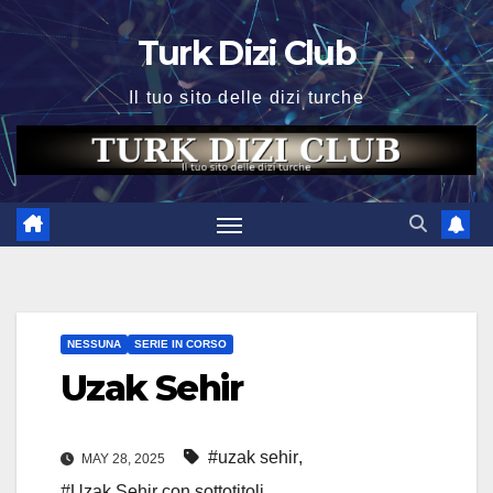
Skip
Turk Dizi Club
to
content
Il tuo sito delle dizi turche
NESSUNA
SERIE IN CORSO
Uzak Sehir
#uzak sehir
,
MAY 28, 2025
#Uzak Sehir con sottotitoli
,