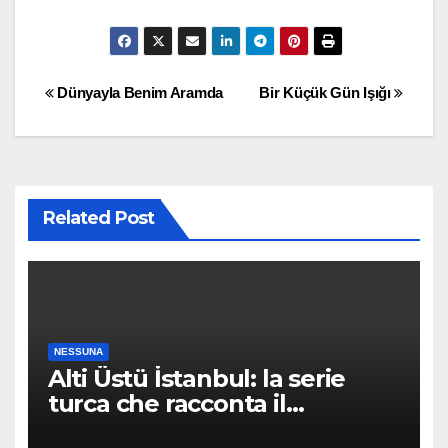
Post
Dünyayla Benim Aramda
Bir Küçük Gün Işığı
navigation
Related Post
NESSUNA
Alti Üstü İstanbul: la serie
turca che racconta il
quartiere dove nessuno arriva