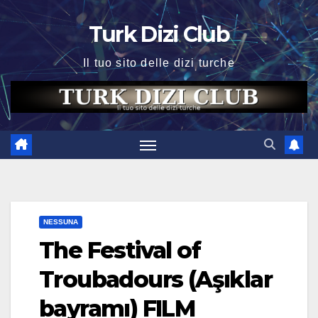
Skip
Turk Dizi Club
to
content
Il tuo sito delle dizi turche
NESSUNA
The Festival of
Troubadours (Aşıklar
bayramı) FILM