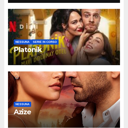
per caso
NESSUNA
SERIE IN CORSO
Platonik
NESSUNA
Azize