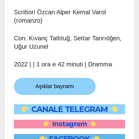
Scrittori Özcan Alper Kemal Varol
(romanzo)
Con: Kıvanç Tatlıtuğ, Settar Tanrıöğen,
Uğur Uzunel
2022 | | 1 ora e 42 minuti | Dramma
Aşıklar bayramı
CANALE TELEGRAM
Instagram
FACEBOOK