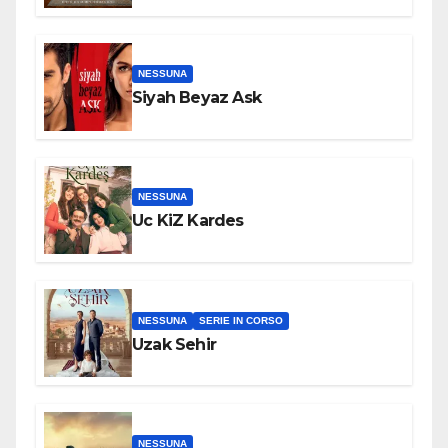
NESSUNA
Siyah Beyaz Ask
NESSUNA
Uc KiZ Kardes
NESSUNA
SERIE IN CORSO
Uzak Sehir
NESSUNA