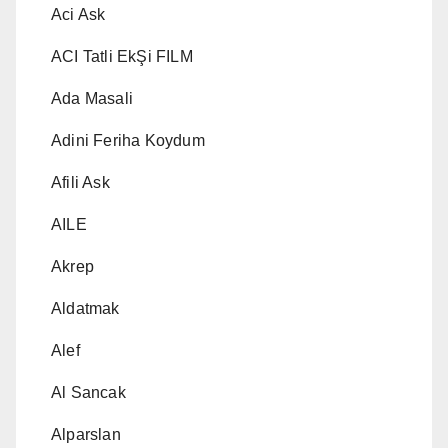
Aci Ask
ACI Tatli EkŞi FILM
Ada Masali
Adini Feriha Koydum
Afili Ask
AILE
Akrep
Aldatmak
Alef
Al Sancak
Alparslan