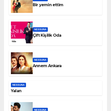
Bir yemin ettim
NESSUNA
Çift Kişilik Oda
NESSUNA
Annem Ankara
NESSUNA
Yalan
NESSUNA