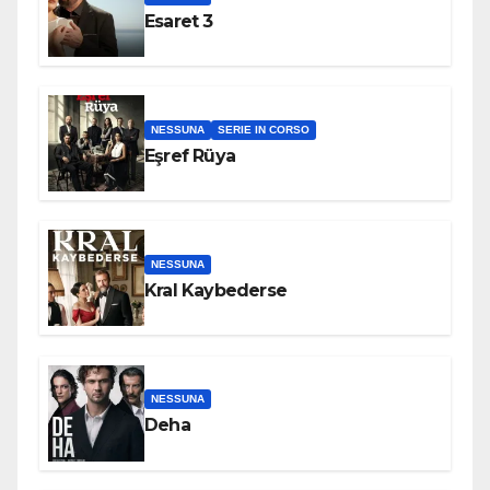
Esaret 3
NESSUNA
SERIE IN CORSO
Eşref Rüya
NESSUNA
Kral Kaybederse
NESSUNA
Deha