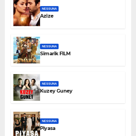
NESSUNA
Azize
NESSUNA
Simarik FILM
NESSUNA
Kuzey Guney
NESSUNA
Piyasa