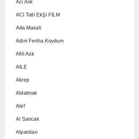
Aci Ask
ACI Tatli EkŞi FILM
Ada Masali
Adini Feriha Koydum
Afili Ask
AILE
Akrep
Aldatmak
Alef
Al Sancak
Alparslan