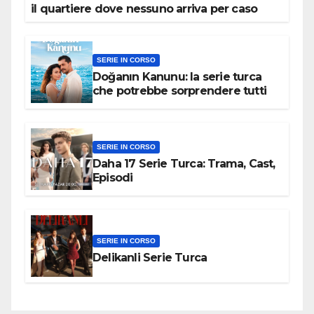
il quartiere dove nessuno arriva per caso
SERIE IN CORSO
Doğanın Kanunu: la serie turca
che potrebbe sorprendere tutti
SERIE IN CORSO
Daha 17 Serie Turca: Trama, Cast,
Episodi
SERIE IN CORSO
Delikanli Serie Turca