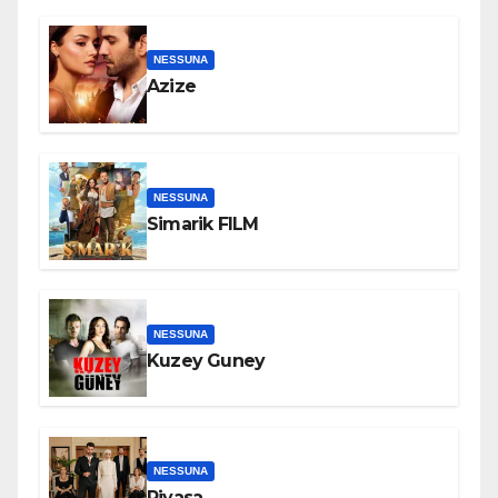
NESSUNA
Azize
NESSUNA
Simarik FILM
NESSUNA
Kuzey Guney
NESSUNA
Piyasa