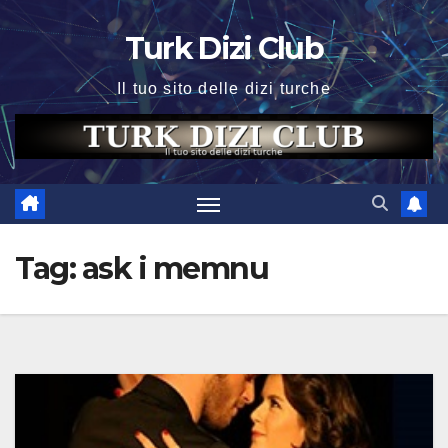
Skip
Turk Dizi Club
to
content
Il tuo sito delle dizi turche
Tag:
ask i memnu