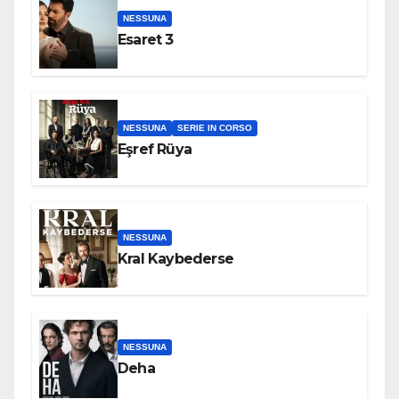
NESSUNA
Esaret 3
NESSUNA
SERIE IN CORSO
Eşref Rüya
NESSUNA
Kral Kaybederse
NESSUNA
Deha