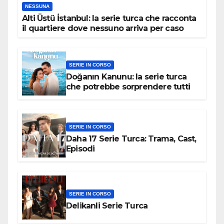
NESSUNA
Alti Üstü İstanbul: la serie turca che racconta
il quartiere dove nessuno arriva per caso
SERIE IN CORSO
Doğanın Kanunu: la serie turca
che potrebbe sorprendere tutti
SERIE IN CORSO
Daha 17 Serie Turca: Trama, Cast,
Episodi
SERIE IN CORSO
Delikanli Serie Turca