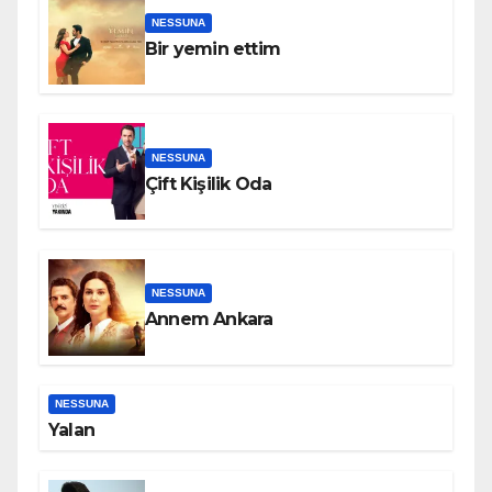
NESSUNA
Bir yemin ettim
NESSUNA
Çift Kişilik Oda
NESSUNA
Annem Ankara
NESSUNA
Yalan