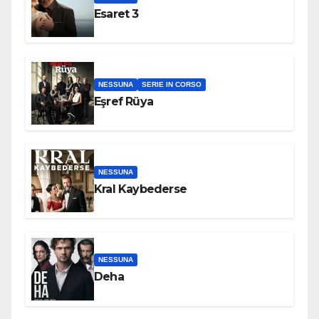
Esaret 3
NESSUNA
SERIE IN CORSO
Eşref Rüya
NESSUNA
Kral Kaybederse
NESSUNA
Deha