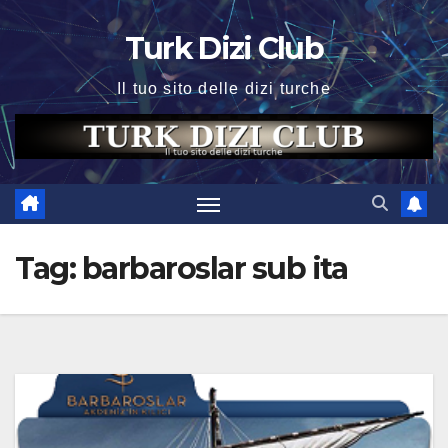
Skip
Turk Dizi Club
to
content
Il tuo sito delle dizi turche
Tag:
barbaroslar sub ita