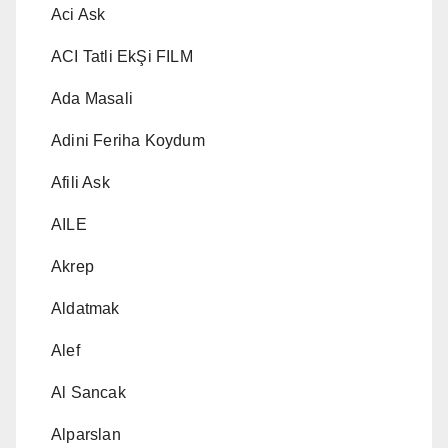
Aci Ask
ACI Tatli EkŞi FILM
Ada Masali
Adini Feriha Koydum
Afili Ask
AILE
Akrep
Aldatmak
Alef
Al Sancak
Alparslan