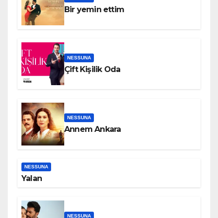
Bir yemin ettim
NESSUNA
Çift Kişilik Oda
NESSUNA
Annem Ankara
NESSUNA
Yalan
NESSUNA