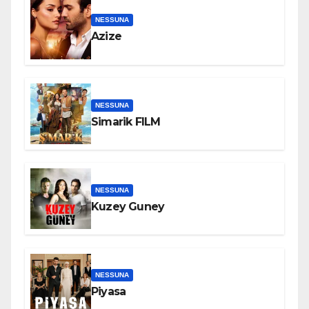
NESSUNA
Azize
NESSUNA
Simarik FILM
NESSUNA
Kuzey Guney
NESSUNA
Piyasa