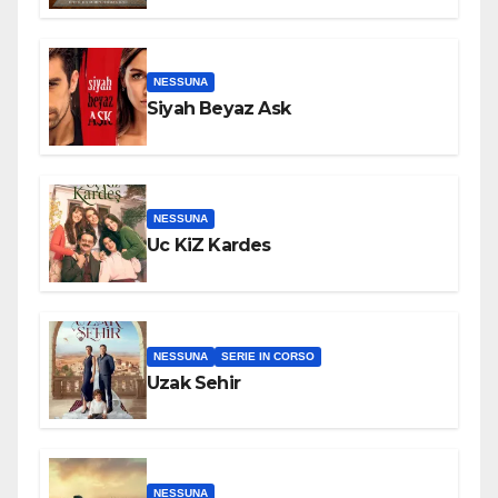
NESSUNA
Siyah Beyaz Ask
NESSUNA
Uc KiZ Kardes
NESSUNA
SERIE IN CORSO
Uzak Sehir
NESSUNA