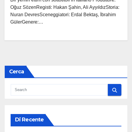
Oğuz SözenRegisti: Hakan Şahin, Ali AyyıldızStoria:
Nuran DevresSceneggiatori: Erdal Bektaş, İbrahim
GülerGenere:…
Cerca
Di Recente