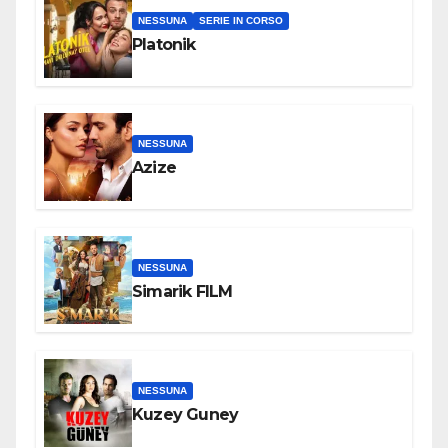
NESSUNA
SERIE IN CORSO
Platonik
NESSUNA
Azize
NESSUNA
Simarik FILM
NESSUNA
Kuzey Guney