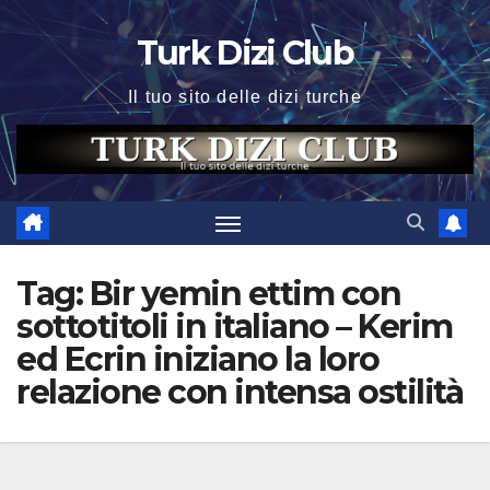
Skip
Turk Dizi Club
to
content
Il tuo sito delle dizi turche
Tag:
Bir yemin ettim con
sottotitoli in italiano – Kerim
ed Ecrin iniziano la loro
relazione con intensa ostilità