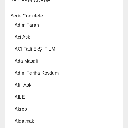
PER ESPLODERE
Serie Complete
Adim Farah
Aci Ask
ACI Tatli EkŞi FILM
Ada Masali
Adini Feriha Koydum
Afili Ask
AILE
Akrep
Aldatmak