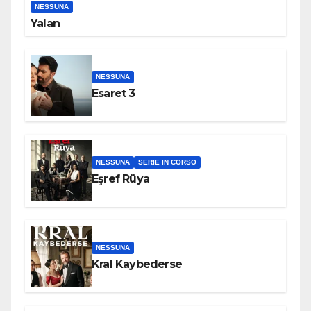
NESSUNA
Yalan
NESSUNA
Esaret 3
NESSUNA
SERIE IN CORSO
Eşref Rüya
NESSUNA
Kral Kaybederse