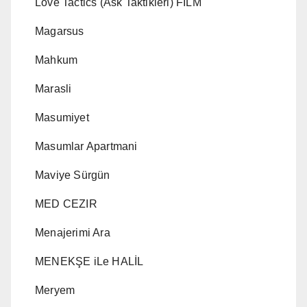
Love Tactics (Ask Taktikleri) FILM
Magarsus
Mahkum
Marasli
Masumiyet
Masumlar Apartmani
Maviye Sürgün
MED CEZIR
Menajerimi Ara
MENEKŞE iLe HALİL
Meryem