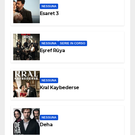
NESSUNA
Esaret 3
NESSUNA
SERIE IN CORSO
Eşref Rüya
NESSUNA
Kral Kaybederse
NESSUNA
Deha