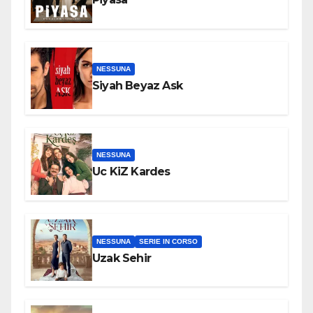
NESSUNA
Siyah Beyaz Ask
NESSUNA
Uc KiZ Kardes
NESSUNA
SERIE IN CORSO
Uzak Sehir