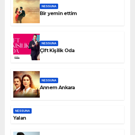
NESSUNA
Bir yemin ettim
NESSUNA
Çift Kişilik Oda
NESSUNA
Annem Ankara
NESSUNA
Yalan