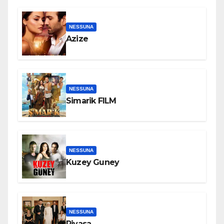
NESSUNA
Azize
NESSUNA
Simarik FILM
NESSUNA
Kuzey Guney
NESSUNA
Piyasa