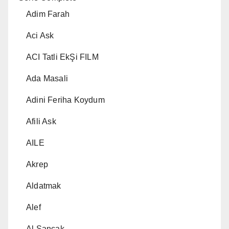
Adim Farah
Aci Ask
ACI Tatli EkŞi FILM
Ada Masali
Adini Feriha Koydum
Afili Ask
AILE
Akrep
Aldatmak
Alef
Al Sancak