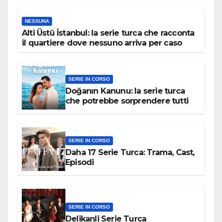
NESSUNA
Alti Üstü İstanbul: la serie turca che racconta
il quartiere dove nessuno arriva per caso
SERIE IN CORSO
Doğanın Kanunu: la serie turca
che potrebbe sorprendere tutti
SERIE IN CORSO
Daha 17 Serie Turca: Trama, Cast,
Episodi
SERIE IN CORSO
Delikanli Serie Turca