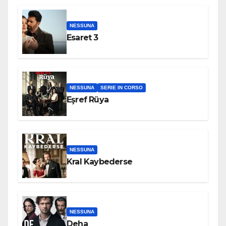
NESSUNA
Esaret 3
NESSUNA
SERIE IN CORSO
Eşref Rüya
NESSUNA
Kral Kaybederse
NESSUNA
Deha