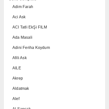
Adim Farah
Aci Ask
ACI Tatli EkŞi FILM
Ada Masali
Adini Feriha Koydum
Afili Ask
AILE
Akrep
Aldatmak
Alef
Al Sancak