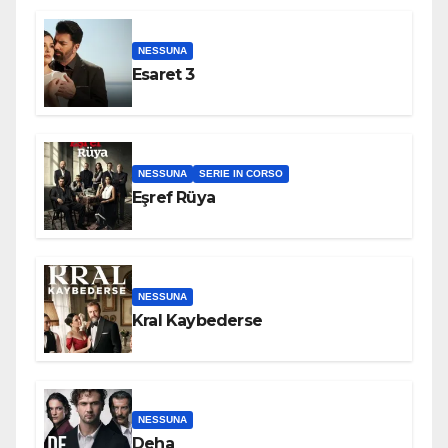
NESSUNA
Esaret 3
NESSUNA
SERIE IN CORSO
Eşref Rüya
NESSUNA
Kral Kaybederse
NESSUNA
Deha