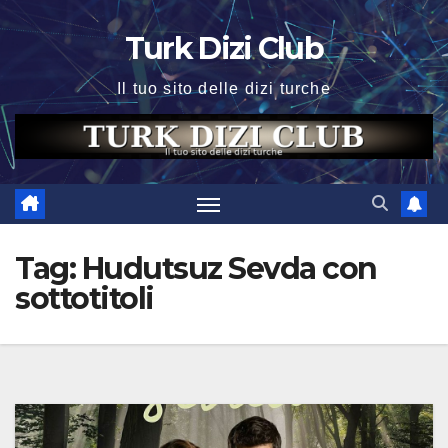
Skip
Turk Dizi Club
to
content
Il tuo sito delle dizi turche
Tag:
Hudutsuz Sevda con
sottotitoli