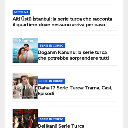
NESSUNA
Alti Üstü İstanbul: la serie turca che racconta
il quartiere dove nessuno arriva per caso
SERIE IN CORSO
Doğanın Kanunu: la serie turca
che potrebbe sorprendere tutti
SERIE IN CORSO
Daha 17 Serie Turca: Trama, Cast,
Episodi
SERIE IN CORSO
Delikanli Serie Turca