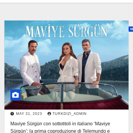
N
a
v
i
y
e
S
ü
r
g
MAY 31, 2023
TURKDIZI_ADMIN
ü
n
Maviye Sürgün con sottotitoli in italiano ‘Maviye
Sürgün’: la prima coproduzione di Telemundo e