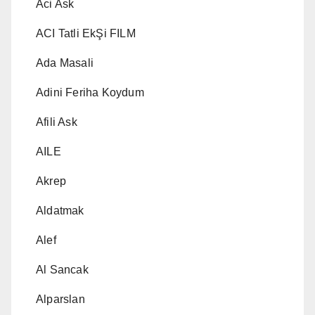
Aci Ask
ACI Tatli EkŞi FILM
Ada Masali
Adini Feriha Koydum
Afili Ask
AILE
Akrep
Aldatmak
Alef
Al Sancak
Alparslan