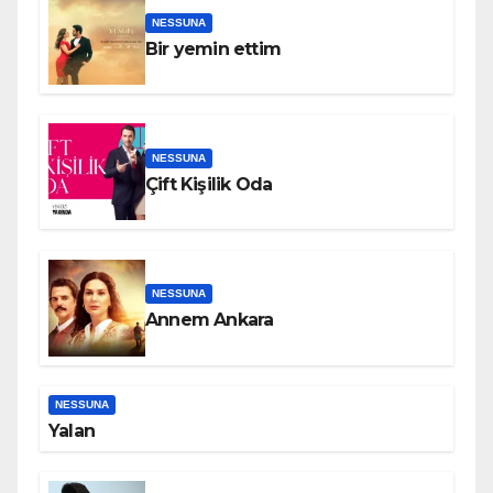
NESSUNA
Bir yemin ettim
NESSUNA
Çift Kişilik Oda
NESSUNA
Annem Ankara
NESSUNA
Yalan