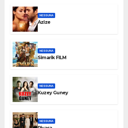
NESSUNA
Azize
NESSUNA
Simarik FILM
NESSUNA
Kuzey Guney
NESSUNA
Piyasa