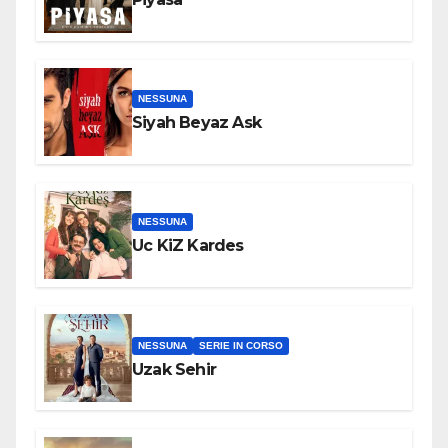
NESSUNA
Siyah Beyaz Ask
NESSUNA
Uc KiZ Kardes
NESSUNA
SERIE IN CORSO
Uzak Sehir