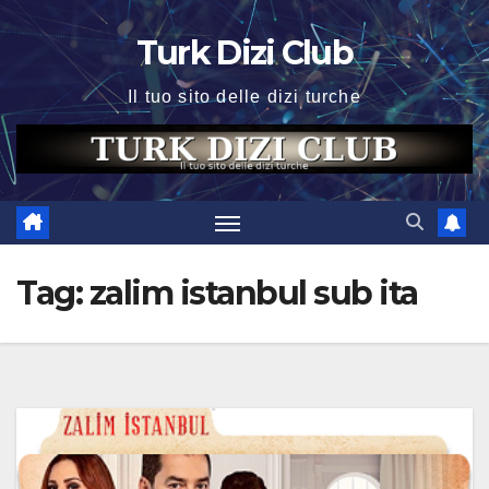
Skip
Turk Dizi Club
to
content
Il tuo sito delle dizi turche
Tag:
zalim istanbul sub ita