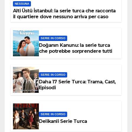
NESSUNA
Alti Üstü İstanbul: la serie turca che racconta
il quartiere dove nessuno arriva per caso
SERIE IN CORSO
Doğanın Kanunu: la serie turca
che potrebbe sorprendere tutti
SERIE IN CORSO
Daha 17 Serie Turca: Trama, Cast,
Episodi
SERIE IN CORSO
Delikanli Serie Turca