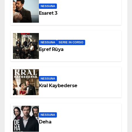
NESSUNA
Esaret 3
NESSUNA
SERIE IN CORSO
Eşref Rüya
NESSUNA
Kral Kaybederse
NESSUNA
Deha