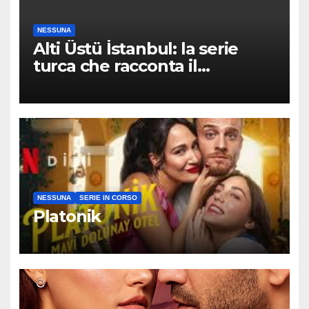
NESSUNA
Alti Üstü İstanbul: la serie
turca che racconta il
quartiere dove nessuno arriva
per caso
NESSUNA
SERIE IN CORSO
Platonik