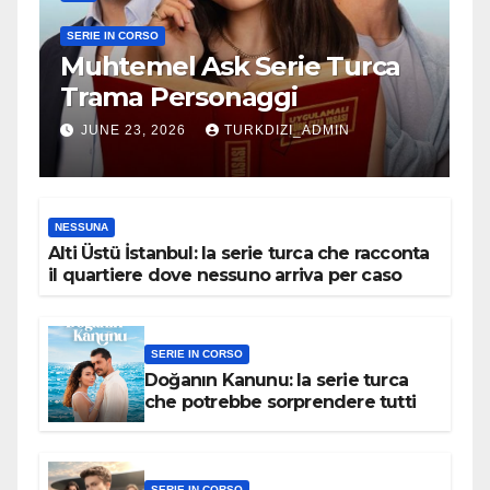
SERIE IN CORSO
Muhtemel Ask Serie Turca
Trama Personaggi
JUNE 23, 2026
TURKDIZI_ADMIN
NESSUNA
Alti Üstü İstanbul: la serie turca che racconta
il quartiere dove nessuno arriva per caso
SERIE IN CORSO
Doğanın Kanunu: la serie turca
che potrebbe sorprendere tutti
SERIE IN CORSO