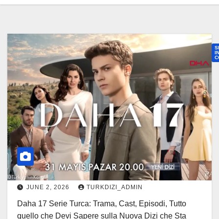
S
I
C
a
h
a
1
7
S
e
r
i
JUNE 2, 2026
TURKDIZI_ADMIN
e
Daha 17 Serie Turca: Trama, Cast, Episodi, Tutto
T
quello che Devi Sapere sulla Nuova Dizi che Sta