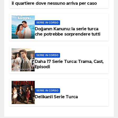
il quartiere dove nessuno arriva per caso
SERIE IN CORSO
Doğanın Kanunu: la serie turca
che potrebbe sorprendere tutti
SERIE IN CORSO
Daha 17 Serie Turca: Trama, Cast,
Episodi
SERIE IN CORSO
Delikanli Serie Turca