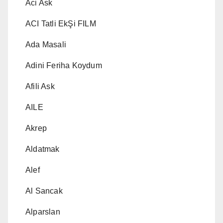
Aci Ask
ACI Tatli EkŞi FILM
Ada Masali
Adini Feriha Koydum
Afili Ask
AILE
Akrep
Aldatmak
Alef
Al Sancak
Alparslan