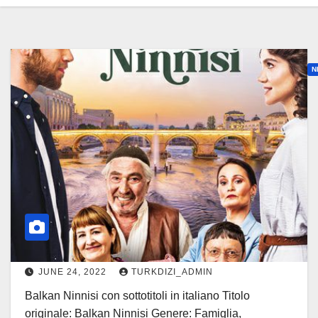
N
a
l
k
a
n
i
n
n
JUNE 24, 2022
TURKDIZI_ADMIN
i
s
Balkan Ninnisi con sottotitoli in italiano Titolo
i
originale: Balkan Ninnisi Genere: Famiglia,