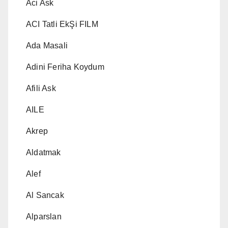
Aci Ask
ACI Tatli EkŞi FILM
Ada Masali
Adini Feriha Koydum
Afili Ask
AILE
Akrep
Aldatmak
Alef
Al Sancak
Alparslan