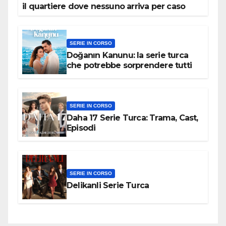
il quartiere dove nessuno arriva per caso
SERIE IN CORSO
Doğanın Kanunu: la serie turca
che potrebbe sorprendere tutti
SERIE IN CORSO
Daha 17 Serie Turca: Trama, Cast,
Episodi
SERIE IN CORSO
Delikanli Serie Turca