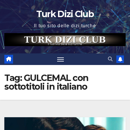
Skip
Turk Dizi Club
to
content
Il tuo sito delle dizi turche
Tag:
GULCEMAL con
sottotitoli in italiano