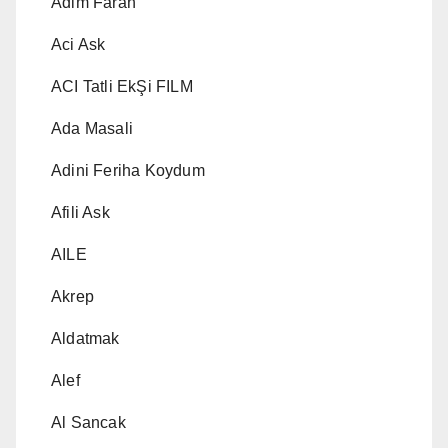
Adim Farah
Aci Ask
ACI Tatli EkŞi FILM
Ada Masali
Adini Feriha Koydum
Afili Ask
AILE
Akrep
Aldatmak
Alef
Al Sancak