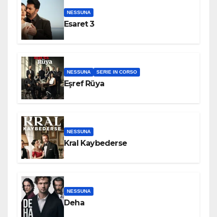
NESSUNA
Esaret 3
NESSUNA
SERIE IN CORSO
Eşref Rüya
NESSUNA
Kral Kaybederse
NESSUNA
Deha