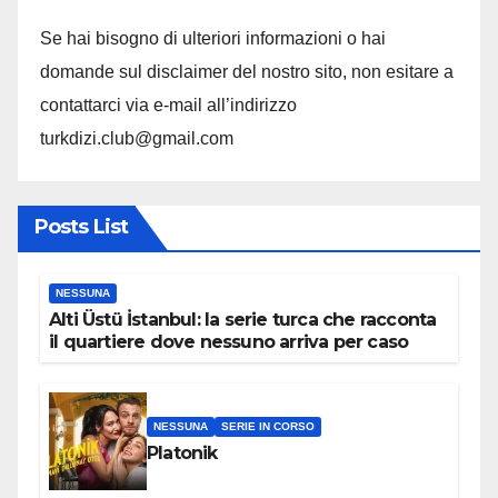
Se hai bisogno di ulteriori informazioni o hai
domande sul disclaimer del nostro sito, non esitare a
contattarci via e-mail all’indirizzo
turkdizi.club@gmail.com
Posts List
NESSUNA
Alti Üstü İstanbul: la serie turca che racconta
il quartiere dove nessuno arriva per caso
NESSUNA
SERIE IN CORSO
Platonik