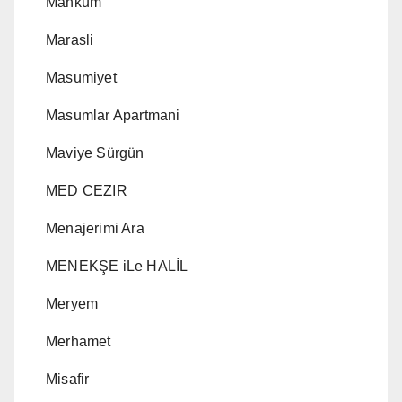
Mahkum
Marasli
Masumiyet
Masumlar Apartmani
Maviye Sürgün
MED CEZIR
Menajerimi Ara
MENEKŞE iLe HALİL
Meryem
Merhamet
Misafir