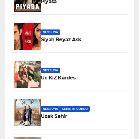
Piyasa
NESSUNA
Siyah Beyaz Ask
NESSUNA
Uc KiZ Kardes
NESSUNA
SERIE IN CORSO
Uzak Sehir