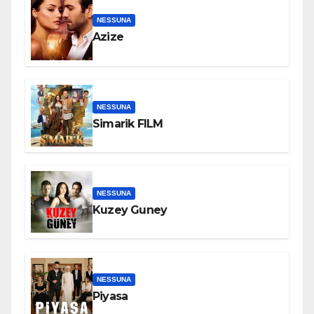
NESSUNA
Azize
NESSUNA
Simarik FILM
NESSUNA
Kuzey Guney
NESSUNA
Piyasa