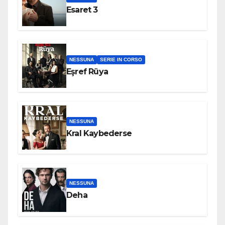
Esaret 3
NESSUNA
SERIE IN CORSO
Eşref Rüya
NESSUNA
Kral Kaybederse
NESSUNA
Deha