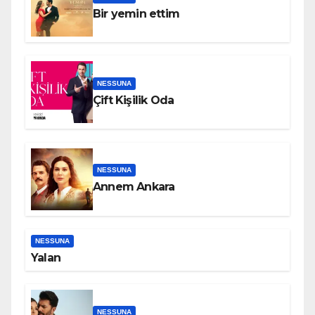
Bir yemin ettim
NESSUNA
Çift Kişilik Oda
NESSUNA
Annem Ankara
NESSUNA
Yalan
NESSUNA