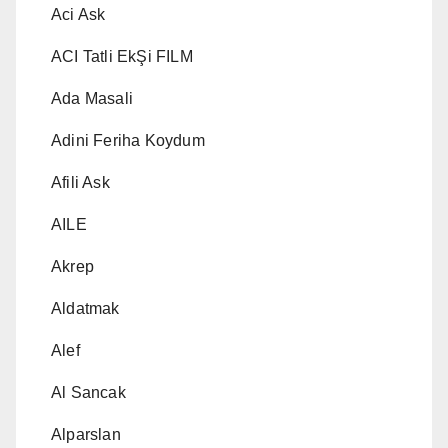
Aci Ask
ACI Tatli EkŞi FILM
Ada Masali
Adini Feriha Koydum
Afili Ask
AILE
Akrep
Aldatmak
Alef
Al Sancak
Alparslan