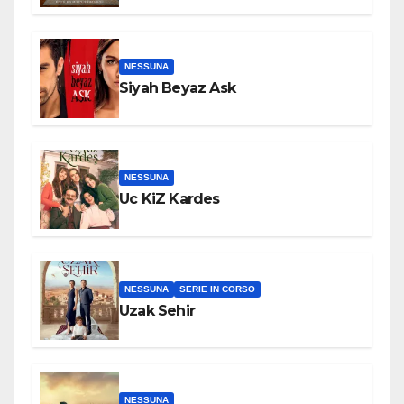
NESSUNA
Siyah Beyaz Ask
NESSUNA
Uc KiZ Kardes
NESSUNA
SERIE IN CORSO
Uzak Sehir
NESSUNA