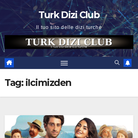
Skip
Turk Dizi Club
to
content
Il tuo sito delle dizi turche
Tag:
iIcimizden