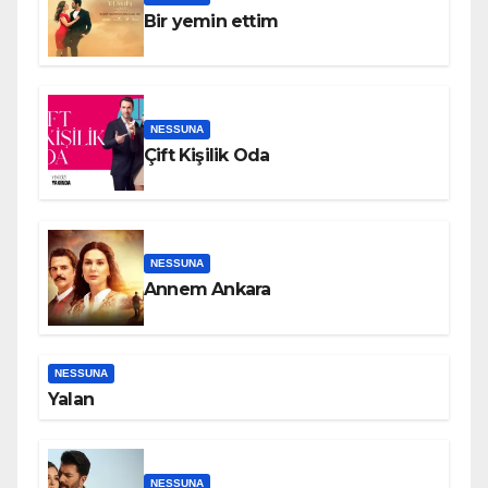
Bir yemin ettim
NESSUNA
Çift Kişilik Oda
NESSUNA
Annem Ankara
NESSUNA
Yalan
NESSUNA