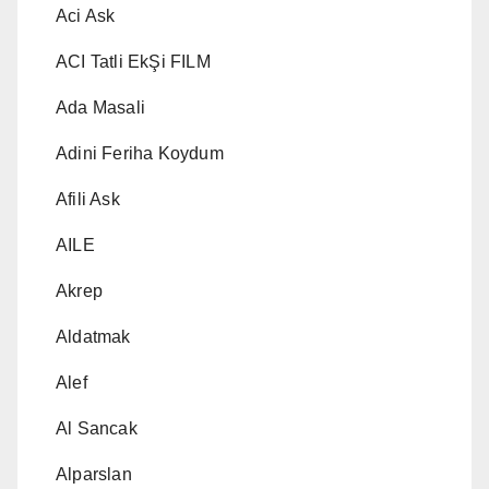
Aci Ask
ACI Tatli EkŞi FILM
Ada Masali
Adini Feriha Koydum
Afili Ask
AILE
Akrep
Aldatmak
Alef
Al Sancak
Alparslan