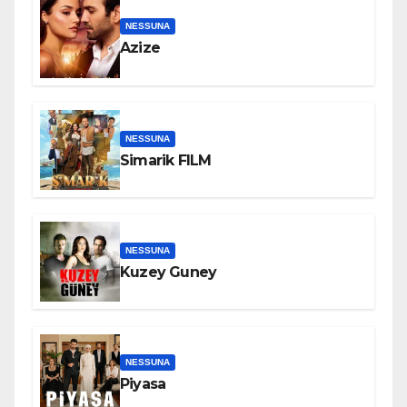
NESSUNA
Azize
NESSUNA
Simarik FILM
NESSUNA
Kuzey Guney
NESSUNA
Piyasa