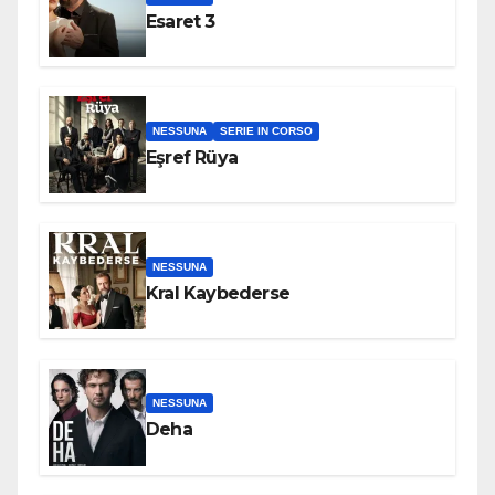
Esaret 3
NESSUNA
SERIE IN CORSO
Eşref Rüya
NESSUNA
Kral Kaybederse
NESSUNA
Deha