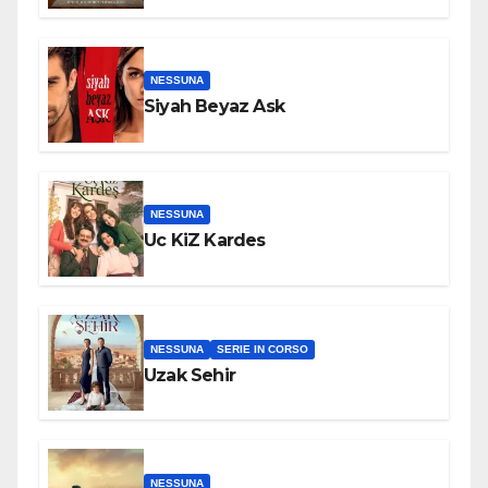
NESSUNA
Siyah Beyaz Ask
NESSUNA
Uc KiZ Kardes
NESSUNA
SERIE IN CORSO
Uzak Sehir
NESSUNA